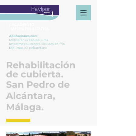
| AISLAMIENTO
| IMPERMEABILIZACIÓN
Aplicaciones
con
:
Membranas con poliurea
Impermeabilizantes líquidos en frío
E
spumas de poliuretano
Rehabilitación
de cubierta.
San Pedro de
Alcántara,
Málaga.